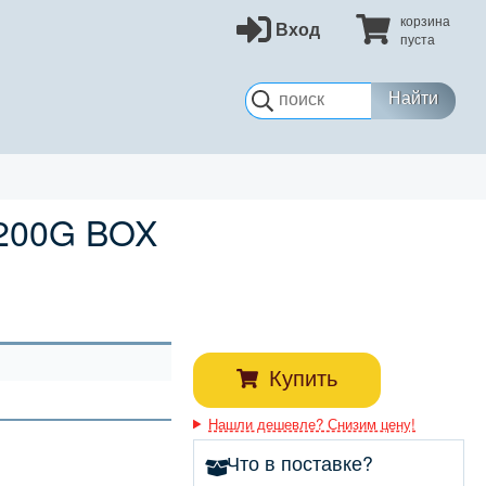
корзина
Вход
пуста
Найти
2200G BOX
Купить
Нашли дешевле? Снизим цену!
Что в поставке?