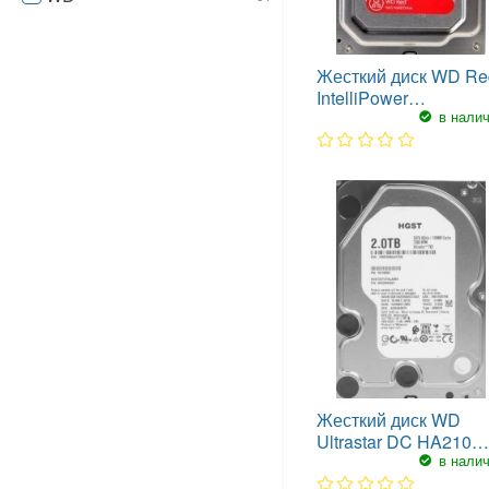
Жесткий диск WD Re
IntelliPower
в нали
WD10EFRX
1
2
3
4
5
Жесткий диск WD
Ultrastar DC HA210
в нали
1W10002