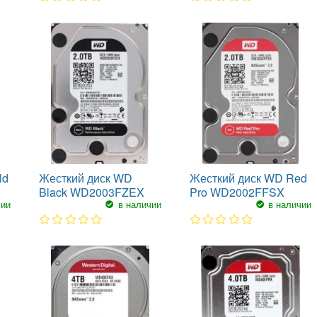
1
2
3
4
5
1
2
3
4
5
ld
Жесткий диск WD
Жесткий диск WD Red
Black WD2003FZEX
Pro WD2002FFSX
чии
в наличии
в наличии
1
2
3
4
5
1
2
3
4
5