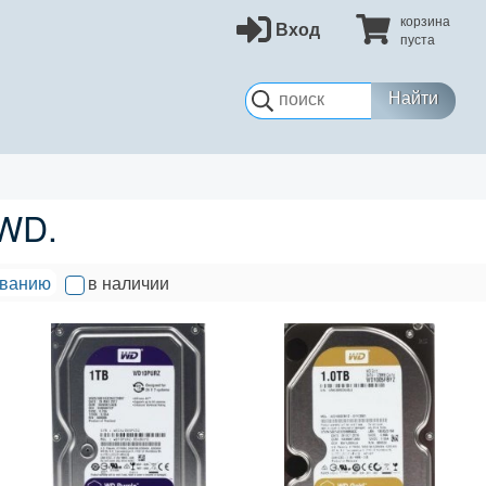
корзина
Вход
пуста
Найти
 WD.
званию
в наличии