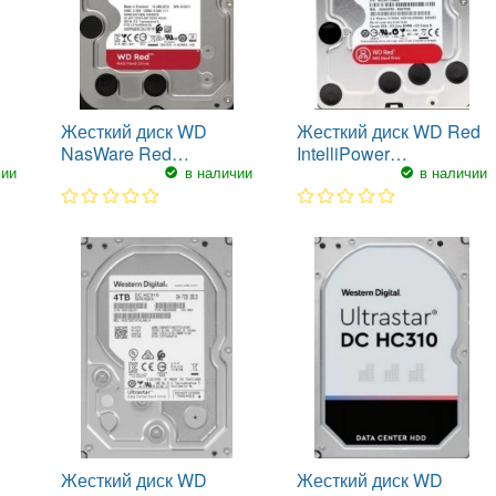
Жесткий диск WD
Жесткий диск WD Red
NasWare Red
IntelliPower
чии
в наличии
в наличии
WD40EFAX
WD40EFRX
1
2
3
4
5
1
2
3
4
5
Жесткий диск WD
Жесткий диск WD