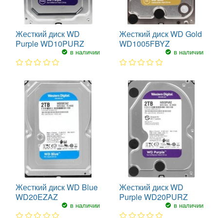
Жесткий диск WD
Жесткий диск WD Gold
Purple WD10PURZ
WD1005FBYZ
в наличии
в наличии
1
2
3
4
5
1
2
3
4
5
Жесткий диск WD Blue
Жесткий диск WD
WD20EZAZ
Purple WD20PURZ
в наличии
в наличии