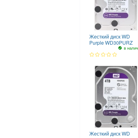
Жесткий диск WD
Purple WD30PURZ
в нали
1
2
3
4
5
Жесткий диск WD