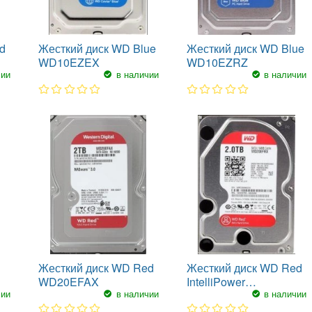
d
Жесткий диск WD Blue
Жесткий диск WD Blue
WD10EZEX
WD10EZRZ
чии
в наличии
в наличии
1
2
3
4
5
1
2
3
4
5
Жесткий диск WD Red
Жесткий диск WD Red
WD20EFAX
IntelliPower
чии
в наличии
в наличии
WD20EFRX