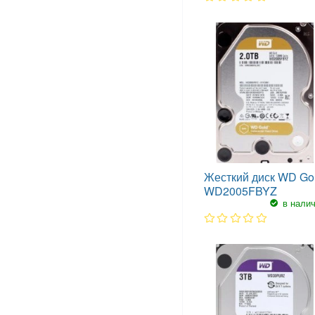
1
2
3
4
5
Жесткий диск WD Go
WD2005FBYZ
в нали
1
2
3
4
5