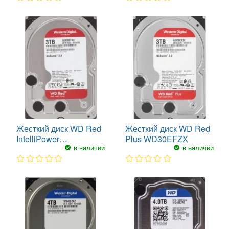
1
2
3
4
5
1
2
3
4
5
Жесткий диск WD Red
Жесткий диск WD Red
IntelliPower
Plus WD30EFZX
в наличии
в наличии
WD30EFAX
1
2
3
4
5
1
2
3
4
5