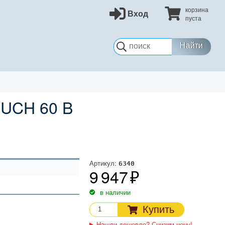
корзина
Вход
пуста
Найти
OUCH 60 B
Артикул:
6340
9 947
в наличии
Купить
Нашли дешевле? Снизим цену!