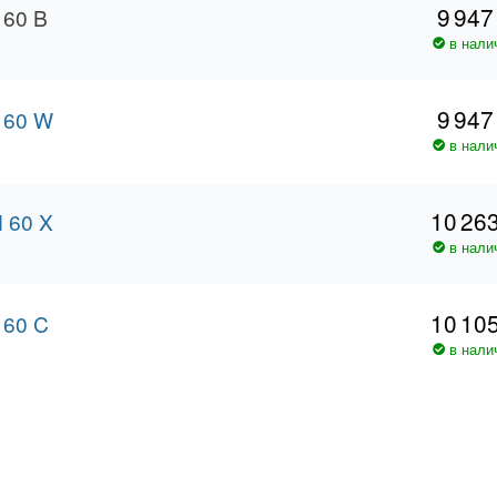
9 947
 60 B
в нали
9 947
 60 W
в нали
10 26
 60 X
в нали
10 10
 60 C
в нали