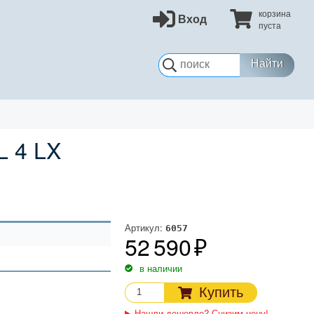
корзина
Вход
пуста
Найти
L 4 LX
Артикул:
6057
52 590
в наличии
Купить
Нашли дешевле? Снизим цену!