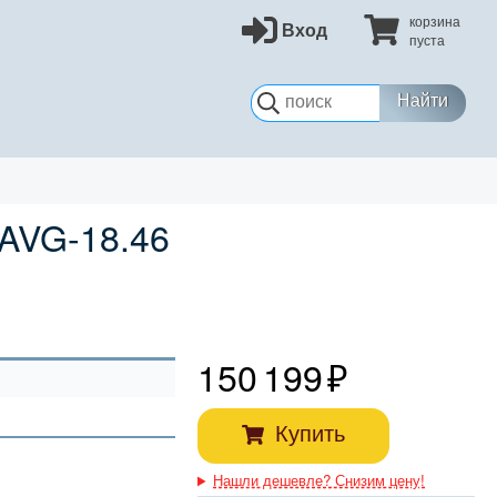
корзина
Вход
пуста
Найти
AVG-18.46
150 199
Купить
Нашли дешевле? Снизим цену!