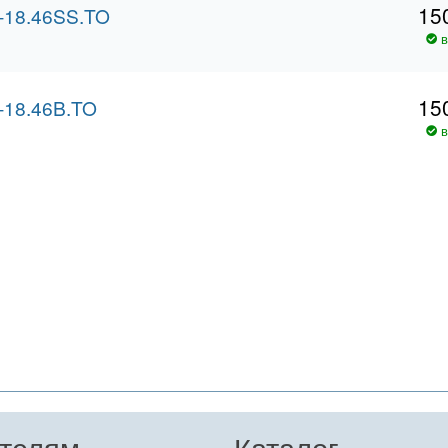
15
18.46SS.TO
в
15
18.46B.TO
в
телям
Каталог