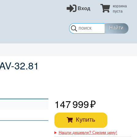
корзина
Вход
пуста
Найти
V-32.81
147 999
Купить
Нашли дешевле? Снизим цену!