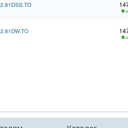
14
2.81DSS.TO
в
14
2.81DW.TO
в
телям
Каталог