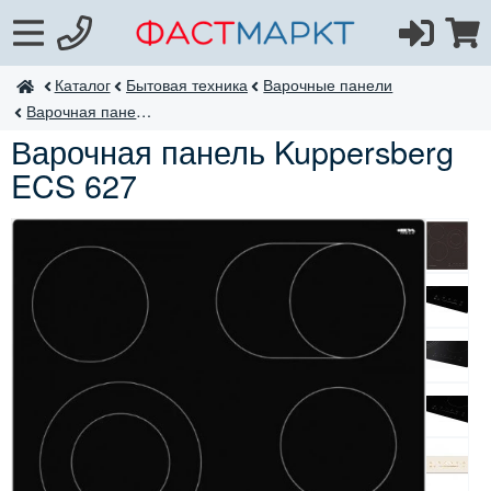
Каталог
Бытовая техника
Варочные панели
ФастМаркт
Варочная панель ECS
Варочная панель Kuppersberg
ECS 627