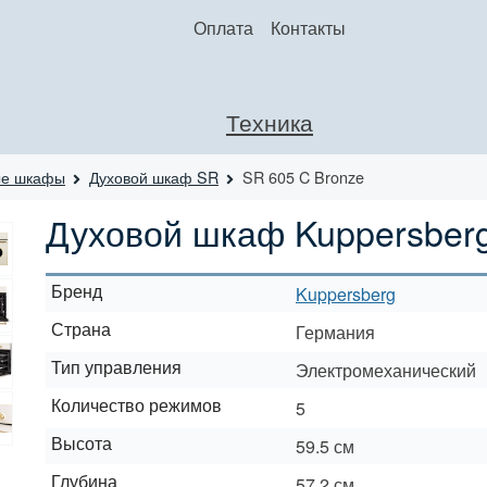
Оплата
Контакты
Техника
ые шкафы
Духовой шкаф SR
SR 605 C Bronze
Духовой шкаф Kuppersberg
Бренд
Kuppersberg
Страна
Германия
Тип управления
Электромеханический
Количество режимов
5
Высота
59.5 см
Глубина
57.2 см