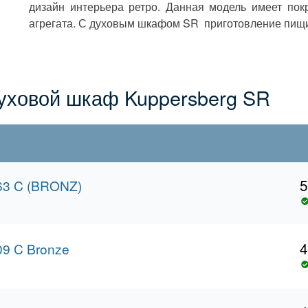
дизайн интерьера ретро. Данная модель имеет покр
агрегата. С духовым шкафом SR приготовление пищи
ховой шкаф Kuppersberg SR
5
63 C (BRONZ)
4
9 C Bronze