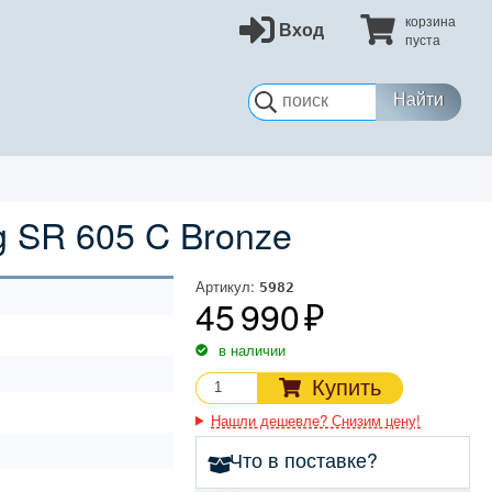
корзина
Вход
пуста
Найти
 SR 605 C Bronze
Артикул:
5982
45 990
в наличии
Купить
Нашли дешевле? Снизим цену!
Что в поставке?